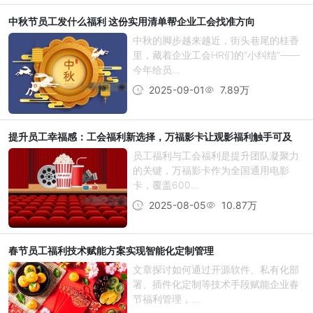
中秋节员工发什么福利 这份实用清单帮企业工会找准方向
中秋的脚步越来越近，街头巷尾的桂香
里，藏着企业工会HR们的“小纠结”——
今年给员...
2025-09-01
7.89万
提升员工幸福感：工会福利新选择，万福影卡让观影福利触手可及
员工福利与工会福利是提升团队凝聚力
的关键，万福影卡作为全国通用电影
卡，覆盖600...
2025-08-05
10.87万
春节员工福利技术赋能方案实现智能化定制管理
文章探讨如何通过开源软件、私有化部
署、插件化定制等技术手段赋能企业春
节福利管理，...