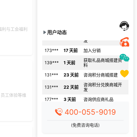
多类商品库任意选择：蛋糕、电影、礼
150***
24 天前
选择了礼品提货系统
品卡券、话费充值及影音VIP充值等
完善的统计与管理后台，支持自有商品
索要福利礼品采购资
156***
24 天前
上架及售卖、支持个性化定制服
料
咨询积分兑换商城开
福利与工会福利
173***
1 天前
用户动态
发
173***
17 天前
加入分销
获取礼品商城搭建资
139***
1 天前
料
131***
23 天前
咨询积分商城搭建
咨询积分兑换商城开
131***
22 天前
发
177***
3 天前
咨询供应商礼品
、员工体验等维
132***
29 天前
加入礼品平台
400-055-9019
130***
24 天前
加入礼品平台
158***
1 天前
索要商城资料
(免费咨询电话)
187***
1 天前
咨询SaaS相关问题