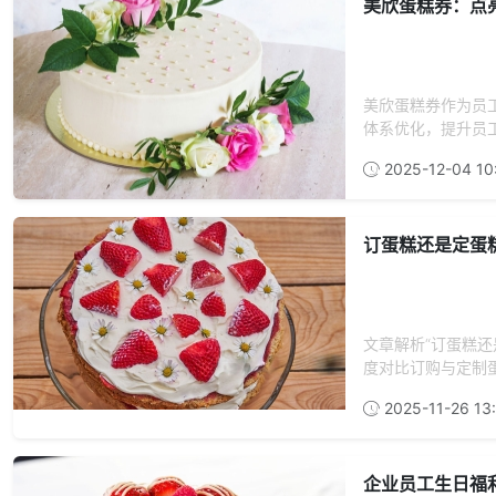
美欣蛋糕券：点
美欣蛋糕券作为员
体系优化，提升员
2025-12-04 10
订蛋糕还是定蛋
文章解析“订蛋糕
度对比订购与定制
2025-11-26 13
企业员工生日福