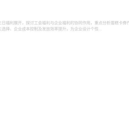
生日福利展开，探讨工会福利与企业福利的协同作用，重点分析蛋糕卡券
选择、企业成本控制及发放效率提升，为企业设计个性...
01:16
11.36万
利，企业工会福利选择鸿礼福卡的多重优势
工生日福利与工会福利提供创新解决方案，无缝对接京东平台，支持240
全国线上兑换自营商品，售后无忧，满足员工个性化...
:45:25
10.76万
什么？工会与企业福利选择指南