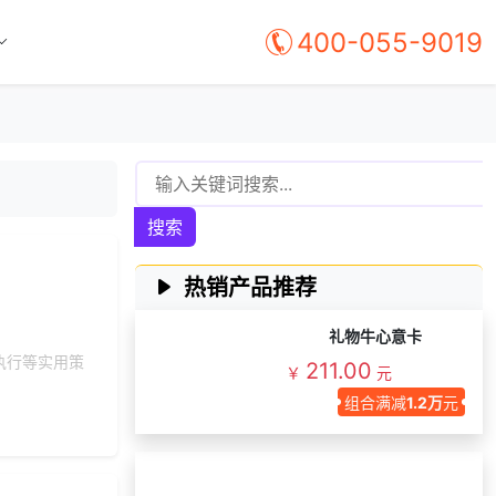
获取礼品商城搭建资
400-055-9019
139***
1 天前
料
131***
23 天前
咨询积分商城搭建
咨询积分兑换商城开
131***
22 天前
发
177***
3 天前
咨询供应商礼品
132***
29 天前
加入礼品平台
搜索
130***
24 天前
加入礼品平台
158***
1 天前
索要商城资料
热销产品推荐
187***
1 天前
咨询SaaS相关问题
礼物牛心意卡
177***
7 天前
选择工会福利系统
执行等实用策
211.00
￥
元
获取礼品采购供应链
176***
9 天前
组合满减
1.2万
元
资料
145***
2 天前
申请按需体验系统
183***
27 天前
选择福利发放系统
可快速搭建企业福利商城