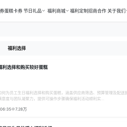
券
蛋糕卡券
节日礼品
福利商城
福利定制
招商合作
关于我们
福利选择
福利选择和购买较好蛋糕
如何为员工生日福利选择和购买蛋糕，涵盖供应商筛选、预算管理及配送
意度与团队凝聚力，提供可操作步骤确保福利活动顺利实...
:06:35
7.28万