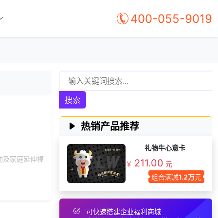
156***
3 天前
了解礼品代发系统
400-055-9019
171***
5 天前
获取弹性福利资料
135***
8 天前
选择了企业福利系统
获取礼品商城搭建资
159***
19 天前
料
获取礼品采购供应链
136***
15 天前
资料
搜索
137***
18 天前
了解礼品代发系统
134***
25 天前
选择福利发放系统
热销产品推荐
155***
12 天前
咨询一站式福利方案
礼物牛心意卡
187***
16 天前
咨询工会福利平台
动及家庭延伸福
211.00
￥
元
180***
3 天前
索要商城资料
组合满减
1.2万
元
获取礼品采购供应链
186***
25 天前
资料
索要福利礼品采购资
156***
11 天前
可快速搭建企业福利商城
料