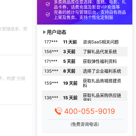
多类商品库任意选择：蛋糕、电影、礼
品卡券、话费充值及影音VIP充值等
172***
18 天前
加入分销
完善的统计与管理后台，支持自有商品
137***
17 天前
咨询供应商礼品
上架及售卖、支持个性化定制服
189***
1 天前
获取弹性福利资料
从管理成本、预
用户动态
177***
11 天前
咨询SaaS相关问题
156***
3 天前
了解礼品代发系统
171***
5 天前
获取弹性福利资料
135***
8 天前
选择了企业福利系统
获取礼品商城搭建资
159***
19 天前
怀，构建"分销
料
获取礼品采购供应链
136***
15 天前
资料
137***
18 天前
了解礼品代发系统
400-055-9019
134***
25 天前
选择福利发放系统
155***
12 天前
咨询一站式福利方案
(免费咨询电话)
187***
16 天前
咨询工会福利平台