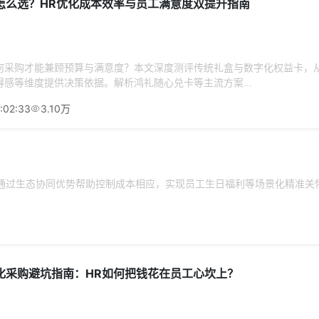
怎么选？HR优化成本效率与员工满意度双提升指南
何采购才能兼顾预算与满意度？本文深度测评传统礼盒与数字化权益卡，
感等维度提供决策依据。解析鸿礼随心兑卡等主流方案...
:02:33
3.10万
何通过生态协同优势帮助控制成本相应，实现员工生日福利等场景化精准关
化采购避坑指南：HR如何把钱花在员工心坎上？