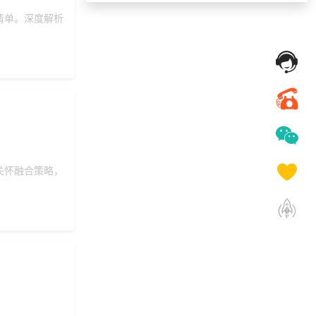
180***
3 天前
索要商城资料
清单。深度解析
获取礼品采购供应链
186***
25 天前
资料
索要福利礼品采购资
156***
11 天前
料
172***
18 天前
加入分销
137***
17 天前
咨询供应商礼品
189***
1 天前
获取弹性福利资料
关怀融合策略，
177***
11 天前
咨询SaaS相关问题
156***
3 天前
了解礼品代发系统
171***
5 天前
获取弹性福利资料
135***
8 天前
选择了企业福利系统
获取礼品商城搭建资
159***
19 天前
料
获取礼品采购供应链
136***
15 天前
资料