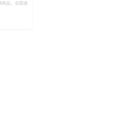
种商品，全国通
137***
18 天前
了解礼品代发系统
134***
25 天前
选择福利发放系统
155***
12 天前
咨询一站式福利方案
187***
16 天前
咨询工会福利平台
180***
3 天前
索要商城资料