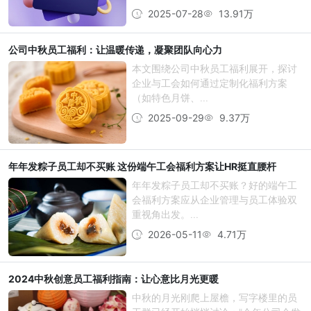
2025-07-28
13.91万
公司中秋员工福利：让温暖传递，凝聚团队向心力
本文围绕公司中秋员工福利展开，探讨
企业与工会如何通过定制化福利方案
（如特色月饼、...
2025-09-29
9.37万
年年发粽子员工却不买账 这份端午工会福利方案让HR挺直腰杆
年年发粽子员工却不买账？好的端午工
会福利方案应从企业管理与员工体验双
重视角出发。...
2026-05-11
4.71万
2024中秋创意员工福利指南：让心意比月光更暖
中秋的月光刚爬上屋檐，写字楼里的员