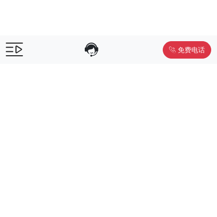
免费电话
售前咨询：
400-055-9019
售后电话：
400-012-6990
Powered by
www.liwuniu.com
积分商城搭建 企业员工福利礼品供
应商
Copyright ©2026 中鸿万礼（北京）企业服务管理有限公司
京ICP
备19015307号-1