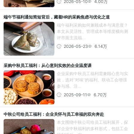
2026-05-10
4.00万
端午节福利通知简短背后，藏着HR的采购焦虑与优化之道
端午福利采购如何兼顾成本与满意度？
本文从灵活性、管理成本等维度横向测
评市面主流福...
2026-05-23
6.14万
采购中秋员工福利：从心意到实效的企业温度课
企业采购中秋员工福利需兼顾心意与实
效，选对“对味”的福利、联动工会增强
参与感、注...
2025-09-11
6.70万
中秋公司给员工福利：企业关怀与员工幸福的双向奔赴
本文围绕中秋公司给员工福利展开，探
讨企业中秋福利的多样形式，包括工会