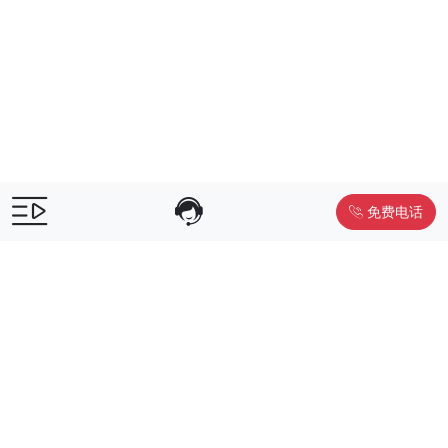
免费电话
售前咨询：
400-055-9019
售后电话：
400-012-6990
Powered by
www.liwuniu.com
积分商城搭建 企业员工福利礼品供