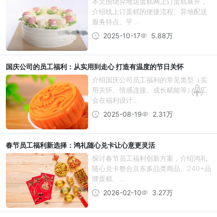
本文围绕异地送蛋糕网上订蛋糕展开，
介绍线上订蛋糕的便捷流程、异地配送
服务特点、平...
2025-10-17
5.88万
国庆公司的员工福利：从实用到走心 打造有温度的节日关怀
介绍国庆公司员工福利的常见类型（实
用关怀、情感连接、成长赋能等）、工
会在福利设计...
2025-08-19
2.31万
春节员工福利新选择：鸿礼随心兑卡让心意更灵活
探讨春节员工福利创新方案，介绍鸿礼
随心兑卡整合京东多品类商品、240+品
牌蛋糕、...
2026-02-10
3.27万