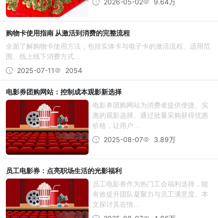
2026-05-02
9.64万
购物卡使用指南 从激活到消费的完整流程
全面了解购物卡使用方法，包括实体卡与电子卡的激活流程、适用范
围、线上线下消费方式...
2025-07-11
2054
电影券团购网站：控制成本观影新选择
电影券团购网站为消费者提供便捷、实
惠的观影选择。通过批量采购获得优惠
价格，让用户...
2025-08-07
3.89万
员工电影券：点亮职场生活的光影福利
员工电影券作为热门工会福利选择，能
有效提升团队凝聚力与员工满意度。本
文探讨其在情...