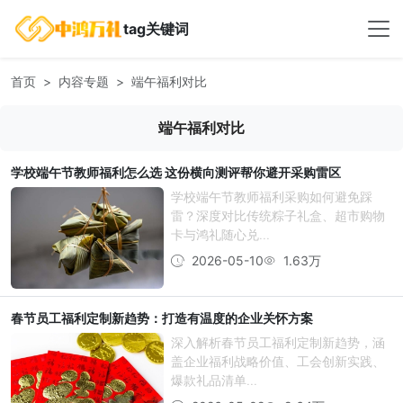
tag关键词
首页
内容专题
端午福利对比
端午福利对比
学校端午节教师福利怎么选 这份横向测评帮你避开采购雷区
学校端午节教师福利采购如何避免踩
雷？深度对比传统粽子礼盒、超市购物
卡与鸿礼随心兑...
2026-05-10
1.63万
春节员工福利定制新趋势：打造有温度的企业关怀方案
深入解析春节员工福利定制新趋势，涵
盖企业福利战略价值、工会创新实践、
爆款礼品清单...