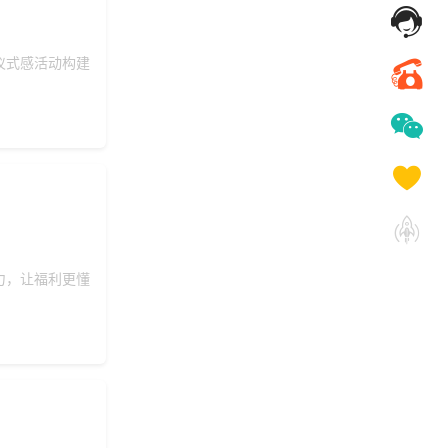
153***
17 天前
选择礼品商城系统
136***
1 天前
了解福利商城平台
仪式感活动构建
获取礼品商城搭建
131***
16 天前
资料
力，让福利更懂