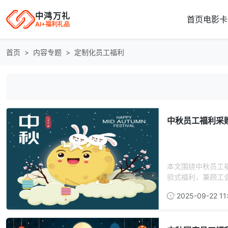
中鸿万礼
首页
电影卡
AI+福利礼品
首页
内容专题
定制化员工福利
中秋员工福利采
本文围绕中秋员工
验式福利，兼顾工会
2025-09-22 11: