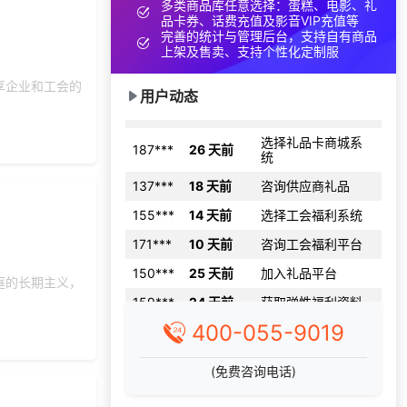
多类商品库任意选择：蛋糕、电影、礼
145***
15 天前
咨询供应商礼品
品卡券、话费充值及影音VIP充值等
完善的统计与管理后台，支持自有商品
获取礼品采购供应
上架及售卖、支持个性化定制服
139***
17 天前
链资料
享企业和工会的
185***
29 天前
选择礼品卡券系统
用户动态
选择礼品卡商城系
187***
26 天前
统
137***
18 天前
咨询供应商礼品
155***
14 天前
选择工会福利系统
171***
10 天前
咨询工会福利平台
150***
25 天前
加入礼品平台
159***
24 天前
获取弹性福利资料
庭的长期主义，
153***
17 天前
选择礼品商城系统
400-055-9019
136***
1 天前
了解福利商城平台
获取礼品商城搭建
(免费咨询电话)
131***
16 天前
资料