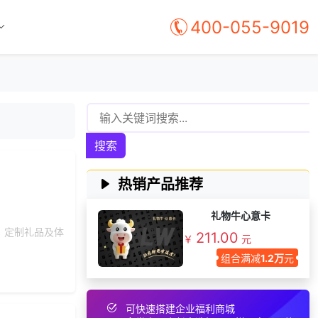
选择礼品卡商城系
187***
26 天前
统
400-055-9019
137***
18 天前
咨询供应商礼品
155***
14 天前
选择工会福利系统
171***
10 天前
咨询工会福利平台
150***
25 天前
加入礼品平台
159***
24 天前
获取弹性福利资料
搜索
153***
17 天前
选择礼品商城系统
136***
1 天前
了解福利商城平台
热销产品推荐
获取礼品商城搭建
131***
16 天前
资料
礼物牛心意卡
155***
29 天前
获取弹性福利资料
、定制礼品及体
211.00
￥
元
176***
29 天前
加入分销
组合满减
1.2万
元
156***
22 小时前
咨询工会福利平台
获取礼品商城搭建
199***
22 小时前
可快速搭建企业福利商城
资料