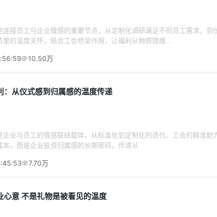
是连接员工与企业情感的重要节点，从定制化调研满足不同员工需求，到
里的温度关怀，结合工会桥梁作用，让福利从物质馈赠...
:56:59
10.50万
利：从仪式感到归属感的温度传递
是企业与员工的情感联结载体，从标准化到定制化的迭代、工会的精准助
成本，而是企业投资归属感的长期密码，传递从
:45:53
7.70万
业心意 不是礼物是被看见的温度