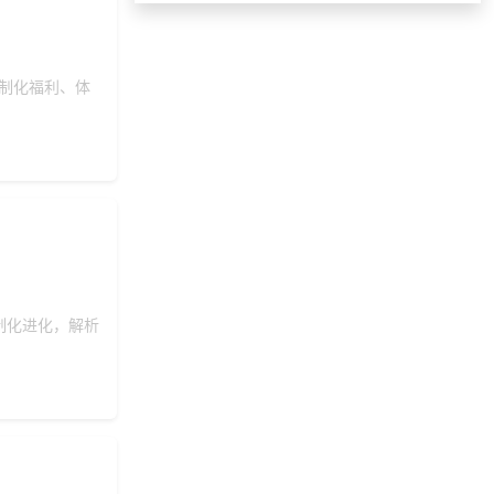
155***
29 天前
获取弹性福利资料
176***
29 天前
加入分销
156***
22 小时前
咨询工会福利平台
定制化福利、体
获取礼品商城搭建
199***
22 小时前
资料
145***
15 天前
咨询供应商礼品
获取礼品采购供应
139***
17 天前
链资料
185***
29 天前
选择礼品卡券系统
选择礼品卡商城系
187***
26 天前
统
制化进化，解析
137***
18 天前
咨询供应商礼品
155***
14 天前
选择工会福利系统
171***
10 天前
咨询工会福利平台
150***
25 天前
加入礼品平台
159***
24 天前
获取弹性福利资料