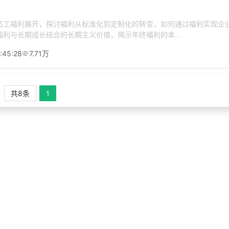
员工福利展开，探讨福利从标准化到定制化的转变，如何通过福利实现企
利与长期成长结合的长期主义价值，揭示年终福利的本...
:45:28
7.71万
共8条
1