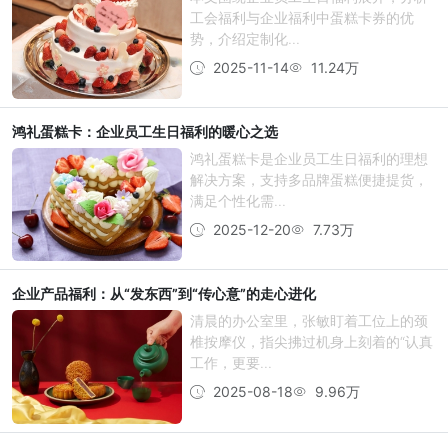
工会福利与企业福利中蛋糕卡券的优
势，介绍定制化...
2025-11-14
11.24万
鸿礼蛋糕卡：企业员工生日福利的暖心之选
鸿礼蛋糕卡是企业员工生日福利的理想
解决方案，支持多品牌蛋糕便捷提货，
满足个性化需...
2025-12-20
7.73万
企业产品福利：从“发东西”到“传心意”的走心进化
清晨的办公室里，张敏盯着工位上的颈
椎按摩仪，指尖拂过机身上刻着的“认真
工作，更要...
2025-08-18
9.96万