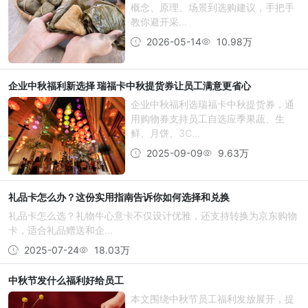
概念、原理、场景到选购建议，手把手
教你避开采...
2026-05-14
10.98万
企业中秋福利新选择 瑞福卡中秋提货券让员工满意更省心
企业中秋福利选瑞福卡中秋提货券，通
用购物券支持员工自选应季果蔬、生
鲜、月饼、3C...
2025-09-09
9.63万
礼品卡怎么办？这份实用指南告诉你如何选择和兑换
礼品卡怎么选？礼物牛心意卡不仅设计优雅，还支持转换为京东购物
卡，适合礼品赠送和企...
2025-07-24
18.03万
中秋节发什么福利好给员工
本文围绕中秋节员工福利发放展开，提