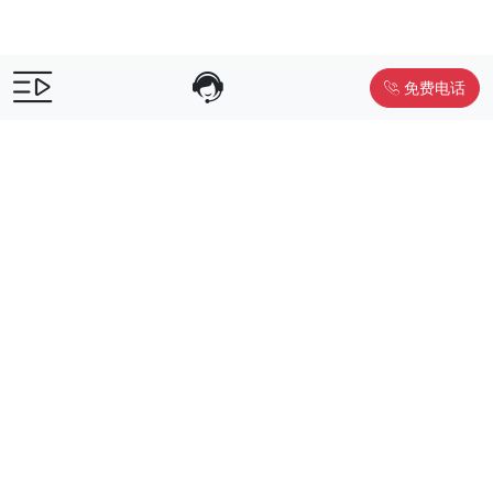
免费电话
售前咨询：
400-055-9019
售后电话：
400-012-6990
Powered by
www.liwuniu.com
积分商城搭建 企业员工福利礼品供
应商
Copyright ©2026 中鸿万礼（北京）企业服务管理有限公司
京ICP
备19015307号-1