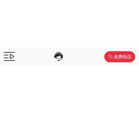
免费电话
售前咨询：
400-055-9019
售后电话：
400-012-6990
Powered by
www.liwuniu.com
积分商城搭建 企业员工福利礼品供
应商