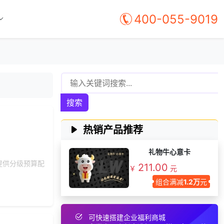
191***
5 天前
选择礼品商城系统
400-055-9019
获取礼品采购供应链
184***
1 天前
资料
186***
22 天前
选择礼品卡商城系统
158***
18 天前
索要商城资料
199***
25 天前
选择福利发放系统
搜索
166***
22 天前
咨询SaaS相关问题
130***
25 天前
了解福利商城平台
热销产品推荐
199***
3 天前
咨询工会福利平台
199***
25 天前
选择定制礼品商城
礼物牛心意卡
提供分级预算配
211.00
137***
11 天前
咨询一站式福利方案
￥
元
组合满减
1.2万
元
130***
16 天前
咨询SaaS相关问题
获取礼品采购供应链
182***
29 天前
资料
可快速搭建企业福利商城
136***
25 天前
选择公司礼品商城