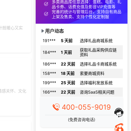
多类商品库任意选择：蛋糕、电影、礼
品卡券、话费充值及影音VIP充值等
199***
29 天前
选择了礼品提货系统
完善的统计与管理后台，支持自有商品
上架及售卖、支持个性化定制服
197***
3 天前
咨询一站式福利方案
150***
9 天前
咨询供应商礼品
计既暖心又实
用户动态
191***
5 天前
选择礼品商城系统
获取礼品采购供应链
184***
1 天前
资料
186***
22 天前
选择礼品卡商城系统
158***
18 天前
索要商城资料
199***
25 天前
选择福利发放系统
166***
22 天前
咨询SaaS相关问题
情感关怀、文化
130***
25 天前
了解福利商城平台
400-055-9019
199***
3 天前
咨询工会福利平台
199***
25 天前
选择定制礼品商城
(免费咨询电话)
137***
11 天前
咨询一站式福利方案