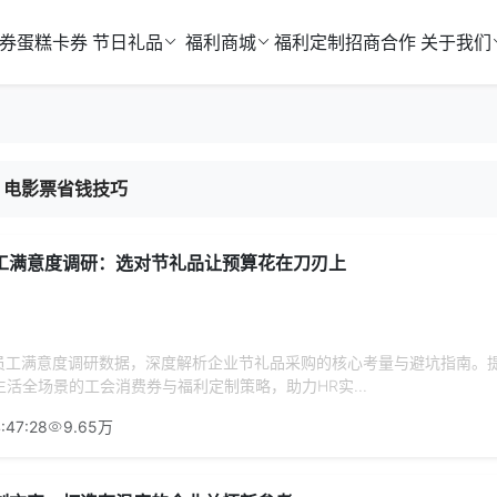
券
蛋糕卡券
节日礼品
福利商城
福利定制
招商合作
关于我们
电影票省钱技巧
员工满意度调研：选对节礼品让预算花在刀刃上
I员工满意度调研数据，深度解析企业节礼品采购的核心考量与避坑指南。
活全场景的工会消费券与福利定制策略，助力HR实...
:47:28
9.65万