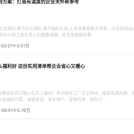
制方案：打造有温度的企业关怀新参考
工会福利,春节企业福利,春节福利礼品,工会消费券春节将至，企业如何设
为HR和工会负责人的重要课题。本文深度解析春...
:02:27
3.51万
么福利好 这份实用清单帮企业省心又暖心
业想选实用又暖心的员工福利？本文结合工厂员工特点，推荐实用刚需、
类福利方案，涵盖米油、家乡特产、定制月饼、福利卡...
:56:51
5.76万