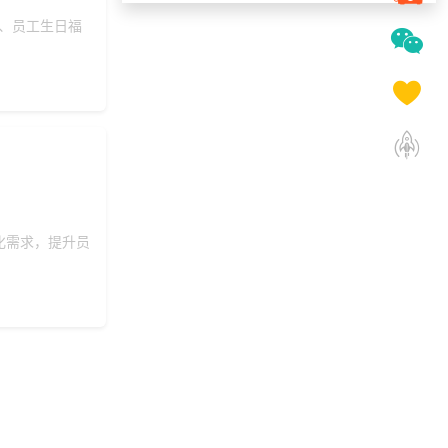
130***
16 天前
咨询SaaS相关问题
利、员工生日福
获取礼品采购供应链
182***
29 天前
资料
136***
25 天前
选择公司礼品商城
199***
29 天前
选择了礼品提货系统
197***
3 天前
咨询一站式福利方案
150***
9 天前
咨询供应商礼品
191***
5 天前
选择礼品商城系统
化需求，提升员
获取礼品采购供应链
184***
1 天前
资料
186***
22 天前
选择礼品卡商城系统
158***
18 天前
索要商城资料
199***
25 天前
选择福利发放系统
166***
22 天前
咨询SaaS相关问题
130***
25 天前
了解福利商城平台