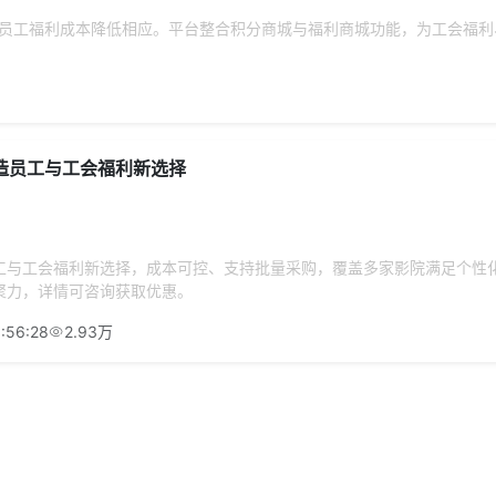
制化员工福利成本降低相应。平台整合积分商城与福利商城功能，为工会福
造员工与工会福利新选择
工与工会福利新选择，成本可控、支持批量采购，覆盖多家影院满足个性
聚力，详情可咨询获取优惠。
:56:28
2.93万