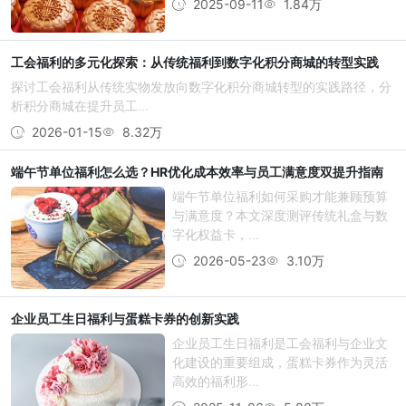
2025-09-11
1.84万
工会福利的多元化探索：从传统福利到数字化积分商城的转型实践
探讨工会福利从传统实物发放向数字化积分商城转型的实践路径，分
析积分商城在提升员工...
2026-01-15
8.32万
端午节单位福利怎么选？HR优化成本效率与员工满意度双提升指南
端午节单位福利如何采购才能兼顾预算
与满意度？本文深度测评传统礼盒与数
字化权益卡，...
2026-05-23
3.10万
企业员工生日福利与蛋糕卡券的创新实践
企业员工生日福利是工会福利与企业文
化建设的重要组成，蛋糕卡券作为灵活
高效的福利形...