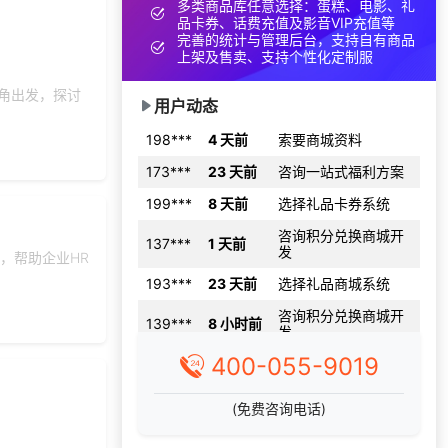
多类商品库任意选择：蛋糕、电影、礼
150***
14 天前
加入分销
品卡券、话费充值及影音VIP充值等
完善的统计与管理后台，支持自有商品
索要福利礼品采购资
133***
4 天前
上架及售卖、支持个性化定制服
料
187***
25 天前
索要商城资料
角出发，探讨
用户动态
198***
4 天前
索要商城资料
173***
23 天前
咨询一站式福利方案
199***
8 天前
选择礼品卡券系统
咨询积分兑换商城开
137***
1 天前
发
，帮助企业HR
193***
23 天前
选择礼品商城系统
咨询积分兑换商城开
139***
8 小时前
发
咨询积分兑换商城开
172***
25 天前
400-055-9019
发
获取礼品采购供应链
187***
23 天前
(免费咨询电话)
资料
151***
9 天前
选择公司礼品商城