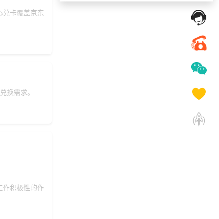
心兑卡覆盖京东
获取礼品商城搭建资
199***
3 天前
料
152***
9 天前
咨询积分商城搭建
155***
14 天前
获取弹性福利资料
145***
14 天前
申请按需体验系统
150***
14 天前
加入分销
兑换需求。
索要福利礼品采购资
133***
4 天前
料
187***
25 天前
索要商城资料
198***
4 天前
索要商城资料
173***
23 天前
咨询一站式福利方案
199***
8 天前
选择礼品卡券系统
咨询积分兑换商城开
工作积极性的作
137***
1 天前
发
193***
23 天前
选择礼品商城系统