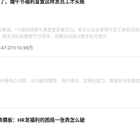
子了，端午节福利盲盒这样发员工才买账
口难调，HR面临预算与满意度双重压力。本文从企业管理与员工体验双视
用灵活权益重塑节日关怀。详解如何通过数字化兑换方...
:47:27
10.99万
利等核心功能，从功能完整性、用户体验、定制化能力、数据安全等维度
表模板：HR发福利的困局一张表怎么破