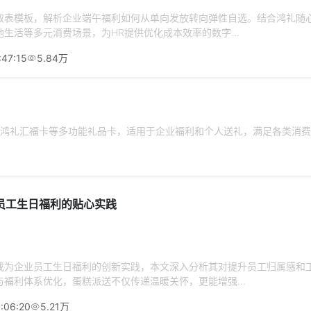
取表模板，解析企业端午福利如何从单向发放转向弹性自选。结合鸿礼随
生活等多元消费场景，为HR提供优化成本效率的数字...
:47:15
5.84万
鸿礼汇福卡等多功能礼品卡，适用于企业福利和个人送礼，满足各类消费
员工生日福利的贴心实践
成为企业员工生日福利的创新实践，本文深入分析其对提升员工归属感和
福利体系优化，蛋糕派送不仅传递温暖关怀，更能增强...
:06:20
5.21万