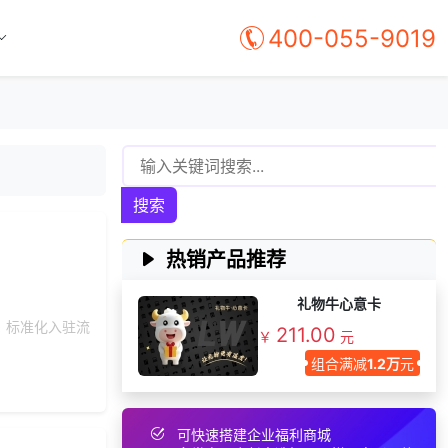
199***
8 天前
选择礼品卡券系统
400-055-9019
咨询积分兑换商城开
137***
1 天前
发
193***
23 天前
选择礼品商城系统
咨询积分兑换商城开
139***
8 小时前
发
咨询积分兑换商城开
172***
25 天前
搜索
发
获取礼品采购供应链
187***
23 天前
资料
热销产品推荐
151***
9 天前
选择公司礼品商城
礼物牛心意卡
获取礼品商城搭建资
199***
3 天前
、标准化入驻流
211.00
料
￥
元
组合满减
1.2万
元
152***
9 天前
咨询积分商城搭建
155***
14 天前
获取弹性福利资料
145***
14 天前
申请按需体验系统
可快速搭建企业福利商城