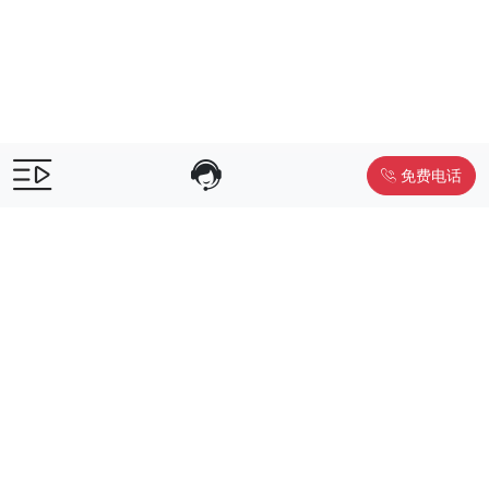
免费电话
售前咨询：
400-055-9019
售后电话：
400-012-6990
Powered by
www.liwuniu.com
积分商城搭建 企业员工福利礼品供
应商
Copyright ©2026 中鸿万礼（北京）企业服务管理有限公司
京ICP