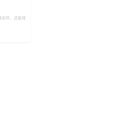
195***
16 天前
咨询工会福利平台
152***
23 天前
选择定制礼品商城
递关怀，还能增
145***
5 天前
索要商城资料