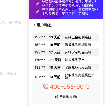
多类商品库任意选择：蛋糕、电影、礼
189***
9 天前
咨询SaaS相关问题
品卡券、话费充值及影音VIP充值等
完善的统计与管理后台，支持自有商品
175***
9 天前
选择定制礼品商城
上架及售卖、支持个性化定制服
180***
2 天前
选择公司礼品商城
优势，分析其如
用户动态
155***
26 天前
咨询供应商礼品
192***
13 天前
选择工会福利系统
150***
19 天前
选择礼品商城系统
198***
17 天前
选择定制礼品商城
176***
20 天前
加入礼品平台
138***
10 天前
了解礼品代发系统
获取礼品商城搭建资
131***
13 天前
，提供全国线上
料
171***
25 天前
了解礼品代发系统
400-055-9019
195***
16 天前
咨询工会福利平台
(免费咨询电话)
152***
23 天前
选择定制礼品商城
145***
5 天前
索要商城资料