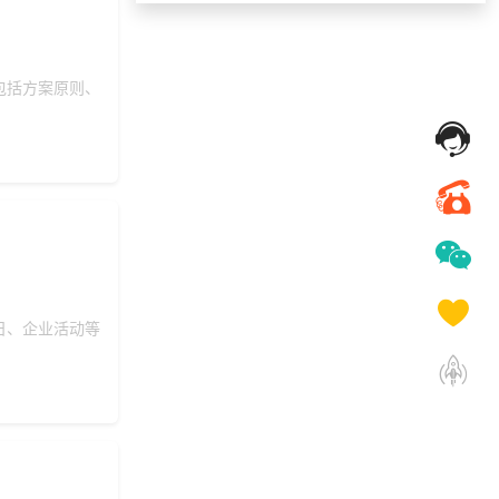
138***
20 天前
加入礼品平台
155***
26 天前
了解福利商城平台
包括方案原则、
189***
9 天前
咨询SaaS相关问题
175***
9 天前
选择定制礼品商城
180***
2 天前
选择公司礼品商城
155***
26 天前
咨询供应商礼品
192***
13 天前
选择工会福利系统
150***
19 天前
选择礼品商城系统
198***
17 天前
选择定制礼品商城
日、企业活动等
176***
20 天前
加入礼品平台
138***
10 天前
了解礼品代发系统
获取礼品商城搭建资
131***
13 天前
料
171***
25 天前
了解礼品代发系统