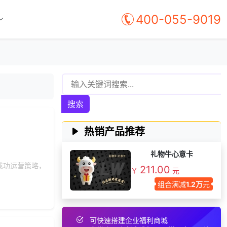
155***
26 天前
咨询供应商礼品
400-055-9019
192***
13 天前
选择工会福利系统
150***
19 天前
选择礼品商城系统
198***
17 天前
选择定制礼品商城
176***
20 天前
加入礼品平台
138***
10 天前
了解礼品代发系统
搜索
获取礼品商城搭建资
131***
13 天前
料
热销产品推荐
171***
25 天前
了解礼品代发系统
195***
16 天前
咨询工会福利平台
礼物牛心意卡
成功运营策略，
152***
23 天前
选择定制礼品商城
211.00
￥
元
145***
5 天前
索要商城资料
组合满减
1.2万
元
138***
20 天前
加入礼品平台
155***
26 天前
了解福利商城平台
可快速搭建企业福利商城