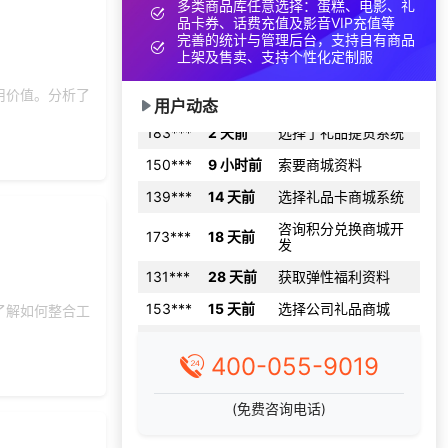
多类商品库任意选择：蛋糕、电影、礼
索要福利礼品采购资
品卡券、话费充值及影音VIP充值等
131***
18 天前
料
完善的统计与管理后台，支持自有商品
上架及售卖、支持个性化定制服
178***
14 天前
选择公司礼品商城
用价值。分析了
183***
2 天前
选择了礼品提货系统
用户动态
150***
9 小时前
索要商城资料
139***
14 天前
选择礼品卡商城系统
咨询积分兑换商城开
173***
18 天前
发
131***
28 天前
获取弹性福利资料
153***
15 天前
选择公司礼品商城
199***
14 天前
选择礼品卡商城系统
了解如何整合工
197***
18 天前
申请按需体验系统
400-055-9019
176***
28 天前
选择定制礼品商城
140***
1 天前
加入分销
(免费咨询电话)
196***
23 天前
选择公司礼品商城