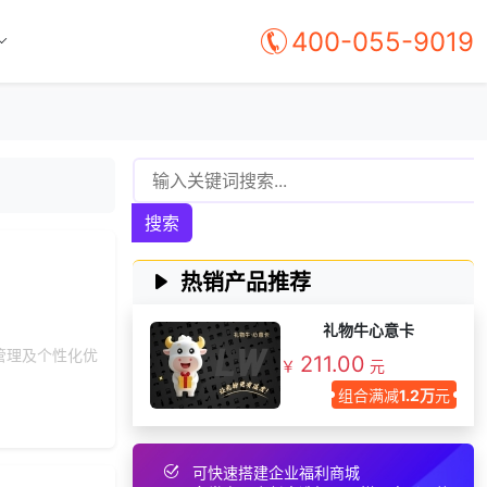
183***
2 天前
选择了礼品提货系统
400-055-9019
150***
9 小时前
索要商城资料
139***
14 天前
选择礼品卡商城系统
咨询积分兑换商城开
173***
18 天前
发
131***
28 天前
获取弹性福利资料
153***
15 天前
选择公司礼品商城
搜索
199***
14 天前
选择礼品卡商城系统
197***
18 天前
申请按需体验系统
热销产品推荐
176***
28 天前
选择定制礼品商城
礼物牛心意卡
140***
1 天前
加入分销
管理及个性化优
211.00
￥
元
196***
23 天前
选择公司礼品商城
组合满减
1.2万
元
149***
15 天前
了解礼品代发系统
184***
15 天前
选择礼品商城系统
可快速搭建企业福利商城
158***
17 天前
选择定制礼品商城