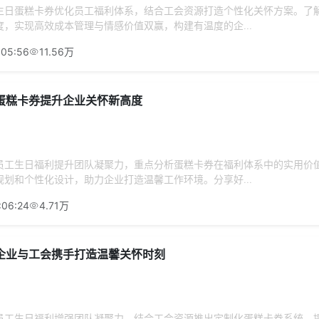
生日蛋糕卡券优化员工福利体系，结合工会资源打造个性化关怀方案。了
，实现高效成本管理与情感价值双赢，构建有温度的企...
:05:56
11.56万
蛋糕卡券提升企业关怀新高度
员工生日福利提升团队凝聚力，重点分析蛋糕卡券在福利体系中的实用价
划和个性化设计，助力企业打造温馨工作环境。分享好...
:06:24
4.71万
企业与工会携手打造温馨关怀时刻
员工生日福利增强团队凝聚力，结合工会资源推出定制化蛋糕卡券系统，