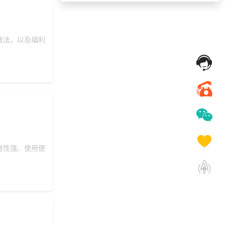
177***
3 天前
选择定制礼品商城
187***
3 天前
选择定制礼品商城
做法，以及福利
134***
3 天前
咨询SaaS相关问题
180***
1 天前
索要商城资料
166***
8 天前
选择了礼品提货系统
130***
3 天前
选择礼品商城系统
139***
19 天前
咨询一站式福利方案
199***
29 天前
加入分销
199***
29 天前
了解福利商城平台
惠性强、使用便
172***
17 天前
咨询工会福利平台