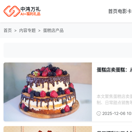
中鸿万礼
首页
电影卡
AI+福利礼品
首页
内容专题
蛋糕店产品
蛋糕店卖蛋糕：
本文聚焦蛋糕店卖
制、日常甜点销售等
2025-12-06 10