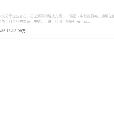
本文分享企业省心、员工满意的解决方案——瑞福卡中秋提货券，通用兑
员工自选应季果蔬、生鲜、月饼、日用百货等礼品，助...
:35:18
3.08万