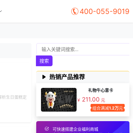
166***
8 天前
选择了礼品提货系统
400-055-9019
130***
3 天前
选择礼品商城系统
139***
19 天前
咨询一站式福利方案
199***
29 天前
加入分销
199***
29 天前
了解福利商城平台
172***
17 天前
咨询工会福利平台
搜索
132***
22 天前
选择了礼品提货系统
137***
18 天前
索要商城资料
热销产品推荐
178***
26 天前
获取弹性福利资料
礼物牛心意卡
158***
18 天前
选择定制礼品商城
解析生日蛋糕定
211.00
176***
29 天前
选择礼品卡券系统
￥
元
组合满减
1.2万
元
145***
5 天前
加入礼品平台
177***
3 天前
选择定制礼品商城
187***
3 天前
选择定制礼品商城
可快速搭建企业福利商城