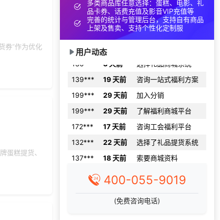
多类商品库任意选择：蛋糕、电影、礼
134***
3 天前
咨询SaaS相关问题
品卡券、话费充值及影音VIP充值等
完善的统计与管理后台，支持自有商品
180***
1 天前
索要商城资料
上架及售卖、支持个性化定制服
166***
8 天前
选择了礼品提货系统
货券”作为优化
用户动态
130***
3 天前
选择礼品商城系统
139***
19 天前
咨询一站式福利方案
199***
29 天前
加入分销
199***
29 天前
了解福利商城平台
172***
17 天前
咨询工会福利平台
132***
22 天前
选择了礼品提货系统
137***
18 天前
索要商城资料
品牌蛋糕提货、
178***
26 天前
获取弹性福利资料
400-055-9019
158***
18 天前
选择定制礼品商城
176***
29 天前
选择礼品卡券系统
(免费咨询电话)
145***
5 天前
加入礼品平台