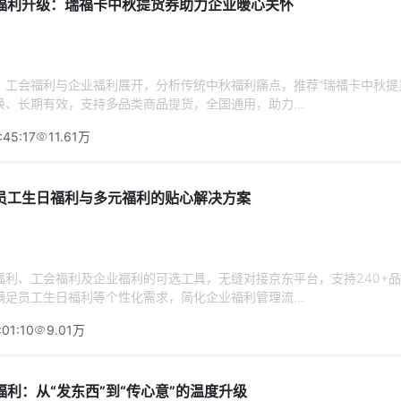
福利升级：瑞福卡中秋提货券助力企业暖心关怀
、工会福利与企业福利展开，分析传统中秋福利痛点，推荐“瑞福卡中秋提
、长期有效，支持多品类商品提货，全国通用，助力...
:45:17
11.61万
员工生日福利与多元福利的贴心解决方案
福利、工会福利及企业福利的可选工具，无缝对接京东平台，支持240+
足员工生日福利等个性化需求，简化企业福利管理流...
:01:10
9.01万
利：从“发东西”到“传心意”的温度升级