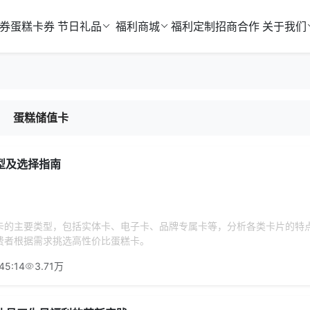
券
蛋糕卡券
节日礼品
福利商城
福利定制
招商合作
关于我们
蛋糕储值卡
型及选择指南
卡的主要类型，包括实体卡、电子卡、品牌专属卡等，分析各类卡片的特
费者根据需求挑选高性价比蛋糕卡。
45:14
3.71万