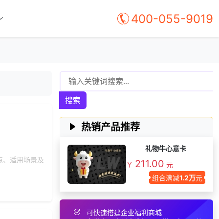
获取礼品采购供应链
400-055-9019
137***
8 天前
资料
咨询积分兑换商城开
147***
7 天前
发
获取礼品商城搭建资
131***
15 天前
料
184***
27 天前
加入分销
搜索
153***
21 天前
选择了礼品提货系统
150***
2 天前
加入分销
热销产品推荐
155***
17 天前
咨询工会福利平台
189***
18 天前
咨询工会福利平台
礼物牛心意卡
点、适用场景及
211.00
199***
24 天前
申请按需体验系统
￥
元
组合满减
1.2万
元
156***
8 天前
选择礼品卡商城系统
193***
8 天前
选择工会福利系统
137***
41 分钟前
选择了企业福利系统
可快速搭建企业福利商城