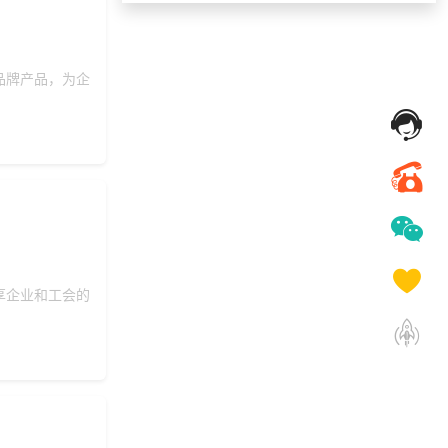
199***
24 天前
申请按需体验系统
156***
8 天前
选择礼品卡商城系统
193***
8 天前
选择工会福利系统
品牌产品，为企
137***
41 分钟前
选择了企业福利系统
155***
9 天前
选择了企业福利系统
157***
10 天前
咨询工会福利平台
索要福利礼品采购资
166***
24 天前
料
140***
11 天前
选择定制礼品商城
获取礼品采购供应链
137***
8 天前
享企业和工会的
资料
咨询积分兑换商城开
147***
7 天前
发
获取礼品商城搭建资
131***
15 天前
料
184***
27 天前
加入分销