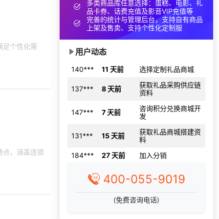
多类商品库任意选择：蛋糕、电影、礼
155***
9 天前
选择了企业福利系统
品卡券、话费充值及影音VIP充值等
完善的统计与管理后台，支持自有商品
157***
10 天前
咨询工会福利平台
上架及售卖、支持个性化定制服
索要福利礼品采购资
166***
24 天前
料
满足个性化需
用户动态
140***
11 天前
选择定制礼品商城
获取礼品采购供应链
137***
8 天前
资料
咨询积分兑换商城开
147***
7 天前
发
获取礼品商城搭建资
131***
15 天前
料
184***
27 天前
加入分销
特点，涵盖连锁
153***
21 天前
选择了礼品提货系统
400-055-9019
150***
2 天前
加入分销
155***
17 天前
咨询工会福利平台
(免费咨询电话)
189***
18 天前
咨询工会福利平台