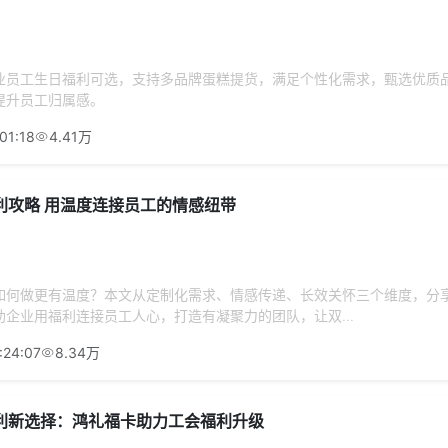
业员工生日福利可选，支持多品牌蛋糕提货，满足个性化需求，甄选优质
提升员工归属感。
01:18
4.41万
利攻略 用温度连接员工的情感纽带
如何做更有温度？本文从定制化需求、情感传递、长效关怀三个维度，分
企业用福利连接员工人心，打造有凝聚力的团队，让双...
:24:07
8.34万
利新选择：鸿礼福卡助力工会福利升级