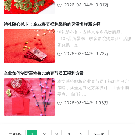
2026-03-04
9.91万
鸿礼随心兑卡：企业春节福利采购的灵活多样新选择
鸿礼随心兑卡支持京东多品类商品、
240+品牌蛋糕、较多影院购票及生活服
务兑换，是...
2026-03-04
9.72万
企业如何制定高性价比的春节员工福利方案
本文系统解析企业春节员工福利的制定
策略，涵盖定制化方案设计、工会采购
要点、热门礼...
2026-03-04
1.93万
共81条
1
2
3
4
5
下一页