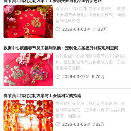
春节员工福利定制方案：工会消费券与礼品组合新思路
春节员工福利定制方案深度解析，聚焦
工会消费券与礼品组合创新模式，涵盖
福利战略价值...
2026-04-03
11.33万
数据中心赋能春节员工福利采购：定制化方案提升相应毛利空间
探讨数据中心如何赋能春节员工福利采
购，通过区域化行业化定制方案、工会
消费券灵活配...
2026-03-17
6.70万
春节员工福利定制方案与工会福利采购指南
专业解析春节员工福利定制策略与工会
福利发放规范，提供企业春节礼品采购
指南，涵盖福...
2026-03-05
7.62万