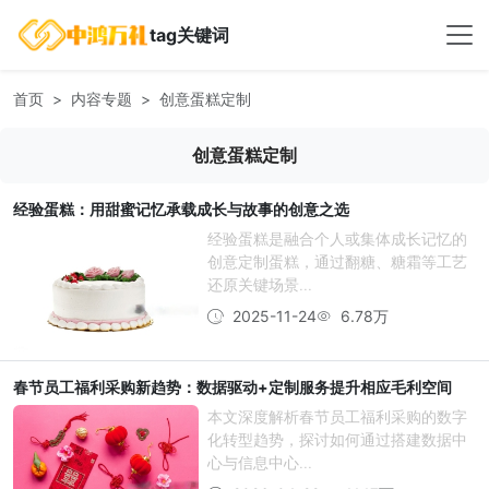
tag关键词
首页
内容专题
创意蛋糕定制
创意蛋糕定制
经验蛋糕：用甜蜜记忆承载成长与故事的创意之选
经验蛋糕是融合个人或集体成长记忆的
创意定制蛋糕，通过翻糖、糖霜等工艺
还原关键场景...
2025-11-24
6.78万
春节员工福利采购新趋势：数据驱动+定制服务提升相应毛利空间
本文深度解析春节员工福利采购的数字
化转型趋势，探讨如何通过搭建数据中
心与信息中心...