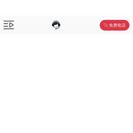
免费电话
售前咨询：
400-055-9019
售后电话：
400-012-6990
Powered by
www.liwuniu.com
积分商城搭建 企业员工福利礼品供
应商
Copyright ©2026 中鸿万礼（北京）企业服务管理有限公司
京ICP
备19015307号-1