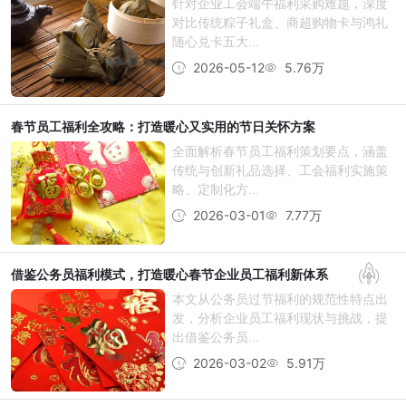
针对企业工会端午福利采购难题，深度
对比传统粽子礼盒、商超购物卡与鸿礼
随心兑卡五大...
2026-05-12
5.76万
春节员工福利全攻略：打造暖心又实用的节日关怀方案
全面解析春节员工福利策划要点，涵盖
传统与创新礼品选择、工会福利实施策
略、定制化方...
2026-03-01
7.77万
借鉴公务员福利模式，打造暖心春节企业员工福利新体系
本文从公务员过节福利的规范性特点出
发，分析企业员工福利现状与挑战，提
出借鉴公务员...
2026-03-02
5.91万